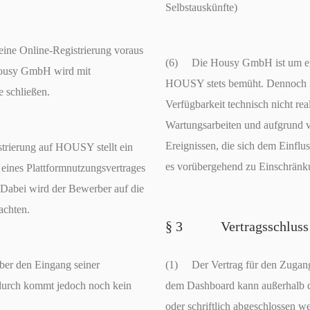
Selbstauskünfte)
ne Online-Registrierung voraus
(6) Die Housy GmbH ist um ein
 Housy GmbH wird mit
HOUSY stets bemüht. Dennoch ist
 schließen.
Verfügbarkeit technisch nicht rea
Wartungsarbeiten und aufgrund 
Ereignissen, die sich dem Einfl
rierung auf HOUSY stellt ein
es vorübergehend zu Einschränk
eines Plattformnutzungsvertrages
 Dabei wird der Bewerber auf die
achten.
§ 3 Vertragsschluss
er den Eingang seiner
(1) Der Vertrag für den Zuga
rdurch kommt jedoch noch kein
dem Dashboard kann außerhalb de
oder schriftlich abgeschlossen