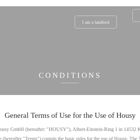
I am a landlord
CONDITIONS
General Terms of Use for the Use of Housy
ousy GmbH (hereafter: "HOUSY"), Albert-Einstein-Ring 1 in 14532 
 (hereafter "Terms") contain the basic rules for the use of Housy. The