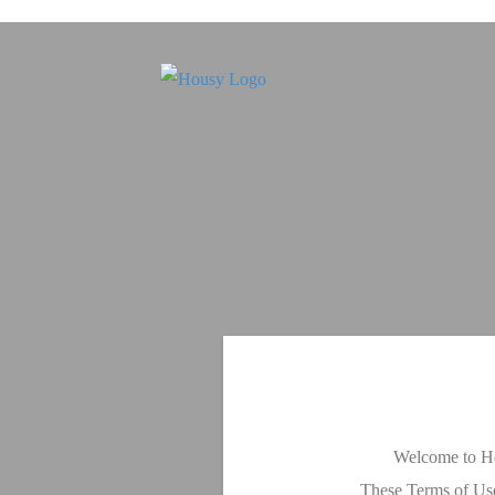
Welcome to H
These Terms of Use