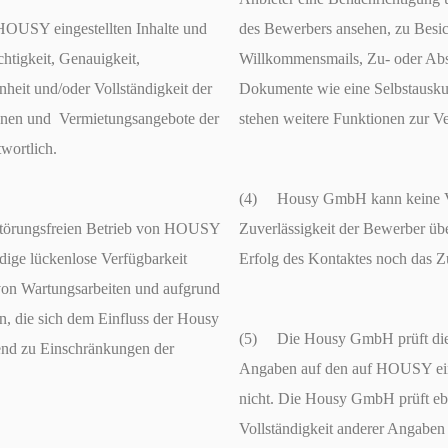
OUSY eingestellten Inhalte und
des Bewerbers ansehen, zu Besic
htigkeit, Genauigkeit,
Willkommensmails, Zu- oder Abs
nheit und/oder Vollständigkeit der
Dokumente wie eine Selbstauskun
onen und Vermietungsangebote der
stehen weitere Funktionen zur V
twortlich.
(4) Housy GmbH kann keine Ver
törungsfreien Betrieb von HOUSY
Zuverlässigkeit der Bewerber ü
ndige lückenlose Verfügbarkeit
Erfolg des Kontaktes noch das 
 von Wartungsarbeiten und aufgrund
, die sich dem Einfluss der Housy
(5) Die Housy GmbH prüft die R
nd zu Einschränkungen der
Angaben auf den auf HOUSY eing
nicht. Die Housy GmbH prüft eb
Vollständigkeit anderer Angaben