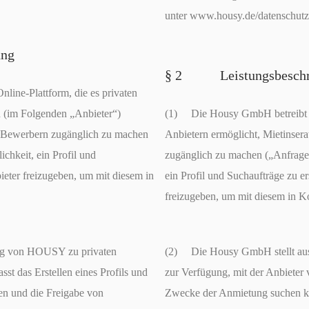
unter www.housy.de/datenschutz
ng
§ 2 Leistungsbeschr
ine-Plattform, die es privaten
 (im Folgenden „Anbieter“)
(1) Die Housy GmbH betreibt ei
n Bewerbern zugänglich zu machen
Anbietern ermöglicht, Mietinser
chkeit, ein Profil und
zugänglich zu machen („Anfrage
ieter freizugeben, um mit diesem in
ein Profil und Suchaufträge zu e
freizugeben, um mit diesem in Ko
ng von HOUSY zu privaten
(2) Die Housy GmbH stellt aussc
st das Erstellen eines Profils und
zur Verfügung, mit der Anbiete
n und die Freigabe von
Zwecke der Anmietung suchen