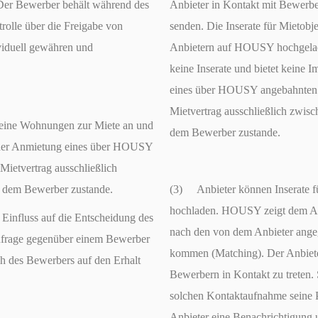
er Bewerber behält während des
Anbieter in Kontakt mit Bewerbe
olle über die Freigabe von
senden. Die Inserate für Mietobj
iduell gewähren und
Anbietern auf HOUSY hochgelad
keine Inserate und bietet keine 
eines über HOUSY angebahnten 
Mietvertrag ausschließlich zwis
eine Wohnungen zur Miete an und
dem Bewerber zustande.
ei der Anmietung eines über HOUSY
ietvertrag ausschließlich
d dem Bewerber zustande.
(3) Anbieter können Inserate 
hochladen. HOUSY zeigt dem An
nfluss auf die Entscheidung des
nach den von dem Anbieter angeg
Anfrage gegenüber einem Bewerber
kommen (Matching). Der Anbieter
ch des Bewerbers auf den Erhalt
Bewerbern in Kontakt zu treten.
solchen Kontaktaufnahme seine Pro
Anbieter eine Benachrichtigung u